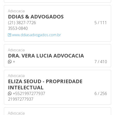
Advocacia
DDIAS & ADVOGADOS
(21) 3827-7726
5 / 111
3553-0840
www.ddiasadvogados.com.br
Advocacia
DRA. VERA LUCIA ADVOCACIA
+
7 / 410
Advocacia
ELIZA SEOUD - PROPRIEDADE
INTELECTUAL
+5521997277937
6 / 256
21997277937
Advocacia