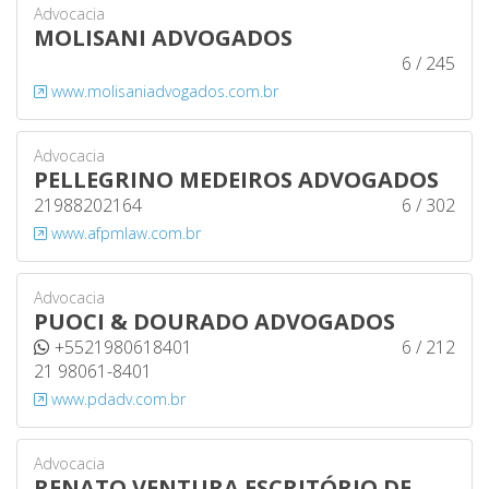
Advocacia
MOLISANI ADVOGADOS
6 / 245
www.molisaniadvogados.com.br
Advocacia
PELLEGRINO MEDEIROS ADVOGADOS
21988202164
6 / 302
www.afpmlaw.com.br
Advocacia
PUOCI & DOURADO ADVOGADOS
+5521980618401
6 / 212
21 98061-8401
www.pdadv.com.br
Advocacia
RENATO VENTURA ESCRITÓRIO DE