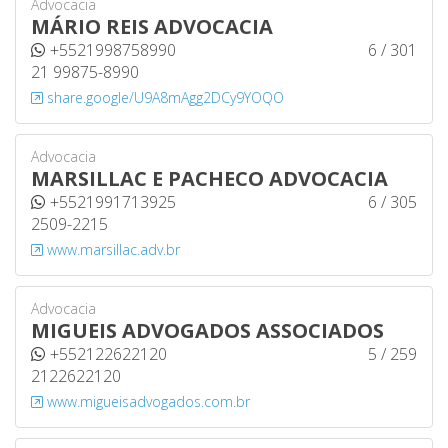
Advocacia
MÁRIO REIS ADVOCACIA
+5521998758990
6 / 301
21 99875-8990
share.google/U9A8mAgg2DCy9YOQO
Advocacia
MARSILLAC E PACHECO ADVOCACIA
+5521991713925
6 / 305
2509-2215
www.marsillac.adv.br
Advocacia
MIGUEIS ADVOGADOS ASSOCIADOS
+552122622120
5 / 259
2122622120
www.migueisadvogados.com.br