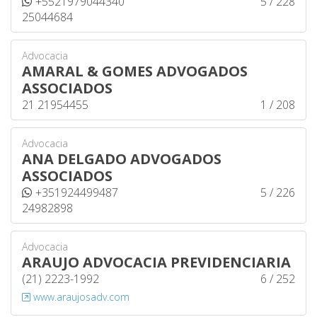
+5521979044340
5 / 228
25044684
Advocacia
AMARAL & GOMES ADVOGADOS
ASSOCIADOS
21 21954455
1 / 208
Advocacia
ANA DELGADO ADVOGADOS
ASSOCIADOS
+351924499487
5 / 226
24982898
Advocacia
ARAUJO ADVOCACIA PREVIDENCIARIA
(21) 2223-1992
6 / 252
www.araujosadv.com