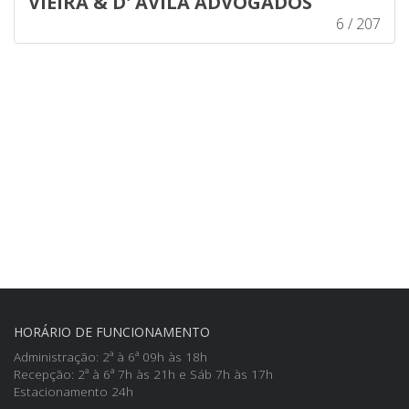
VIEIRA & D' AVILA ADVOGADOS
6 / 207
HORÁRIO DE FUNCIONAMENTO
Administração: 2ª à 6ª 09h às 18h
Recepção: 2ª à 6ª 7h às 21h e Sáb 7h às 17h
Estacionamento 24h