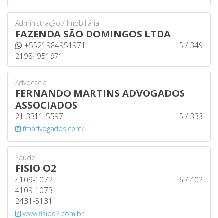
Administração / Imobiliária
FAZENDA SÃO DOMINGOS LTDA
+5521984951971
5 / 349
21984951971
Advocacia
FERNANDO MARTINS ADVOGADOS
ASSOCIADOS
21 3311-5597
5 / 333
fmadvogados.com/
Saúde
FISIO O2
4109-1072
6 / 402
4109-1073
2431-5131
www.fisioo2.com.br