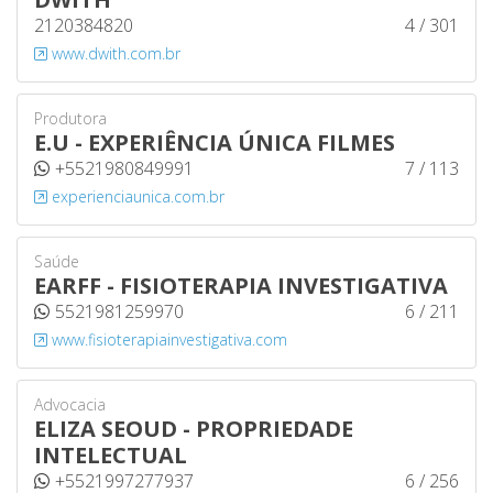
2120384820
4 / 301
www.dwith.com.br
Produtora
E.U - EXPERIÊNCIA ÚNICA FILMES
+5521980849991
7 / 113
experienciaunica.com.br
Saúde
EARFF - FISIOTERAPIA INVESTIGATIVA
5521981259970
6 / 211
www.fisioterapiainvestigativa.com
Advocacia
ELIZA SEOUD - PROPRIEDADE
INTELECTUAL
+5521997277937
6 / 256