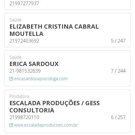
21997277937
Saúde
ELIZABETH CRISTINA CABRAL
MOUTELLA
21972403692
5 / 247
Saúde
ERICA SARDOUX
21-981532639
7 / 244
ericasardouxpsicologa.com
Produtora
ESCALADA PRODUÇÕES / GESS
CONSULTORIA
21998720110
6 / 257
www.escaladaproducoes.com.br