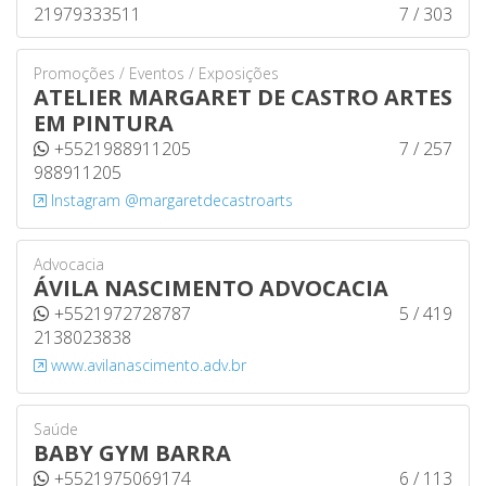
21979333511
7 / 303
Promoções / Eventos / Exposições
ATELIER MARGARET DE CASTRO ARTES
EM PINTURA
+5521988911205
7 / 257
988911205
Instagram @margaretdecastroarts
Advocacia
ÁVILA NASCIMENTO ADVOCACIA
+5521972728787
5 / 419
2138023838
www.avilanascimento.adv.br
Saúde
BABY GYM BARRA
+5521975069174
6 / 113