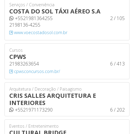
Serviços / Conveniência
COSTA DO SOL TÁXI AÉREO S.A
+5521981364255
2 / 105
2198136-4255
www.voecostadosol.com.br
Cursos
CPWS
21983263654
6 / 413
cpwsconcursos.com.br/
Arquitetura / Decoração / Paisagismo
CRIS SALLES ARQUITETURA E
INTERIORES
+5521971173290
6 / 202
Eventos / Entretenimento
CULTURAL BRIDGE