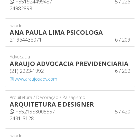
+351924499487
5 / 226
24982898
Saúde
ANA PAULA LIMA PSICOLOGA
21 964438071
6 / 209
Advocacia
ARAUJO ADVOCACIA PREVIDENCIARIA
(21) 2223-1992
6 / 252
www.araujosadv.com
Arquitetura / Decoração / Paisagismo
ARQUITETURA E DESIGNER
+5521988005557
5 / 420
2431-5128
Saúde