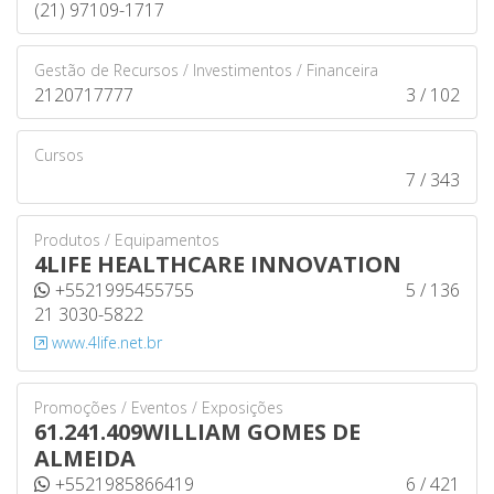
(21) 97109-1717
Gestão de Recursos / Investimentos / Financeira
2120717777
3 / 102
Cursos
7 / 343
Produtos / Equipamentos
4LIFE HEALTHCARE INNOVATION
+5521995455755
5 / 136
21 3030-5822
www.4life.net.br
Promoções / Eventos / Exposições
61.241.409WILLIAM GOMES DE
ALMEIDA
+5521985866419
6 / 421