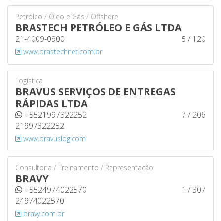
Petróleo / Óleo e Gás / Offshore
BRASTECH PETRÓLEO E GÁS LTDA
21-4009-0900
5 / 120
www.brastechnet.com.br
Logística
BRAVUS SERVIÇOS DE ENTREGAS
RÁPIDAS LTDA
+5521997322252
7 / 206
21997322252
www.bravuslog.com
Consultoria / Treinamento / Representacão
BRAVY
+5524974022570
1 / 307
24974022570
bravy.com.br