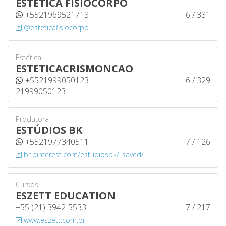
ESTÉTICA FISIOCORPO
+5521969521713
6 / 331
@esteticafisiocorpo
Estética
ESTETICACRISMONCAO
+5521999050123
6 / 329
21999050123
Produtora
ESTÚDIOS BK
+5521977340511
7 / 126
br.pinterest.com/estudiosbk/_saved/
Cursos
ESZETT EDUCATION
+55 (21) 3942-5533
7 / 217
www.eszett.com.br