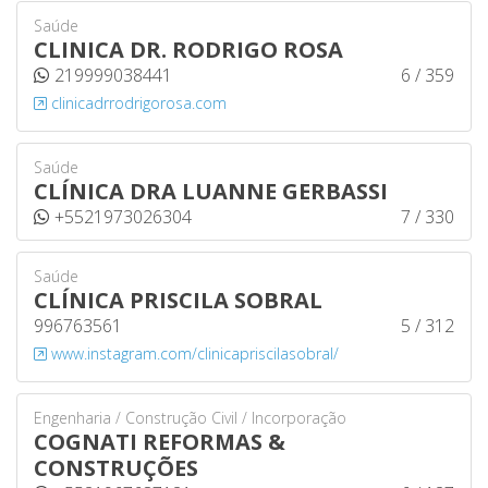
Saúde
CLINICA DR. RODRIGO ROSA
219999038441
6 / 359
clinicadrrodrigorosa.com
Saúde
CLÍNICA DRA LUANNE GERBASSI
+5521973026304
7 / 330
Saúde
CLÍNICA PRISCILA SOBRAL
996763561
5 / 312
www.instagram.com/clinicapriscilasobral/
Engenharia / Construção Civil / Incorporação
COGNATI REFORMAS &
CONSTRUÇÕES