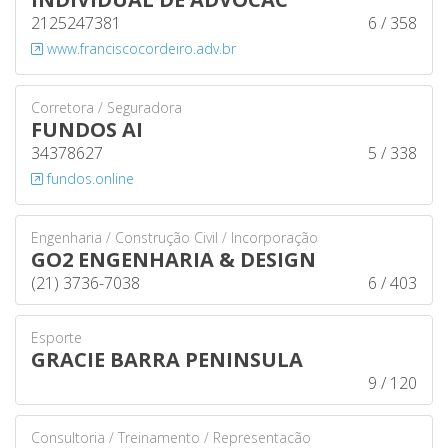
2125247381
6 / 358
www.franciscocordeiro.adv.br
Corretora / Seguradora
FUNDOS AI
34378627
5 / 338
fundos.online
Engenharia / Construção Civil / Incorporação
GO2 ENGENHARIA & DESIGN
(21) 3736-7038
6 / 403
Esporte
GRACIE BARRA PENINSULA
9 / 120
Consultoria / Treinamento / Representacão