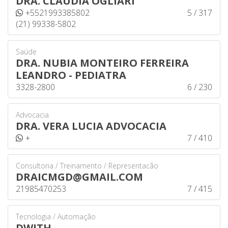
DRA. CLÁUDIA OGLIARI
+5521993385802
5 / 317
(21) 99338-5802
Saúde
DRA. NUBIA MONTEIRO FERREIRA
LEANDRO - PEDIATRA
3328-2800
6 / 230
Advocacia
DRA. VERA LUCIA ADVOCACIA
+
7 / 410
Consultoria / Treinamento / Representacão
DRAICMGD@GMAIL.COM
21985470253
7 / 415
Tecnologia / Automação
DWITH