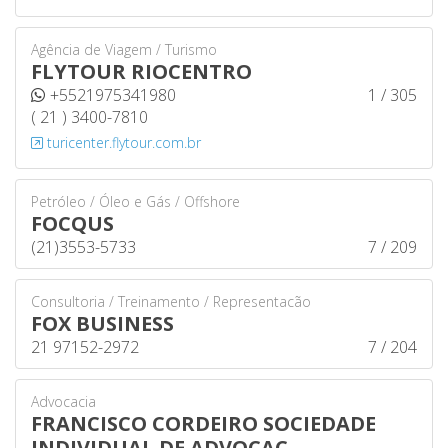
Agência de Viagem / Turismo
FLYTOUR RIOCENTRO
+5521975341980
1 / 305
( 21 ) 3400-7810
turicenter.flytour.com.br
Petróleo / Óleo e Gás / Offshore
FOCQUS
(21)3553-5733
7 / 209
Consultoria / Treinamento / Representacão
FOX BUSINESS
21 97152-2972
7 / 204
Advocacia
FRANCISCO CORDEIRO SOCIEDADE
INDIVIDUAL DE ADVOCAC