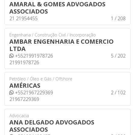
AMARAL & GOMES ADVOGADOS
ASSOCIADOS
21 21954455
1 / 208
Engenharia / Construção Civil / Incorporação
AMBAR ENGENHARIA E COMERCIO
LTDA
+5521991978726
5 / 202
21991978726
Petróleo / Óleo e Gás / Offshore
AMÉRICAS
+5521967229369
2 / 102
21967229369
Advocacia
ANA DELGADO ADVOGADOS
ASSOCIADOS