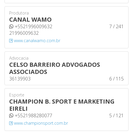
Produtora
CANAL WAMO
+5521996009632
7 / 241
21996009632
www.canalwamo.com.br
Advocacia
CELSO BARREIRO ADVOGADOS
ASSOCIADOS
36139903
6 / 115
Esporte
CHAMPION B. SPORT E MARKETING
EIRELI
+5521988280077
5 / 121
www.championsport.com.br