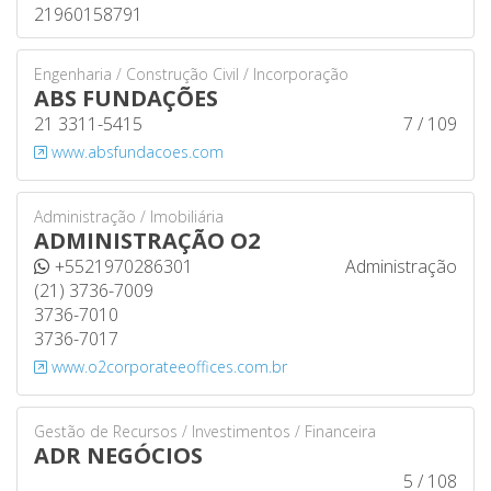
21960158791
Engenharia / Construção Civil / Incorporação
ABS FUNDAÇÕES
21 3311-5415
7 / 109
www.absfundacoes.com
Administração / Imobiliária
ADMINISTRAÇÃO O2
+5521970286301
Administração
(21) 3736-7009
3736-7010
3736-7017
www.o2corporateeoffices.com.br
Gestão de Recursos / Investimentos / Financeira
ADR NEGÓCIOS
5 / 108