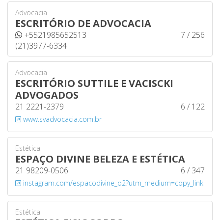
Advocacia
ESCRITÓRIO DE ADVOCACIA
+5521985652513
7 / 256
(21)3977-6334
Advocacia
ESCRITÓRIO SUTTILE E VACISCKI
ADVOGADOS
21 2221-2379
6 / 122
www.svadvocacia.com.br
Estética
ESPAÇO DIVINE BELEZA E ESTÉTICA
21 98209-0506
6 / 347
instagram.com/espacodivine_o2?utm_medium=copy_link
Estética