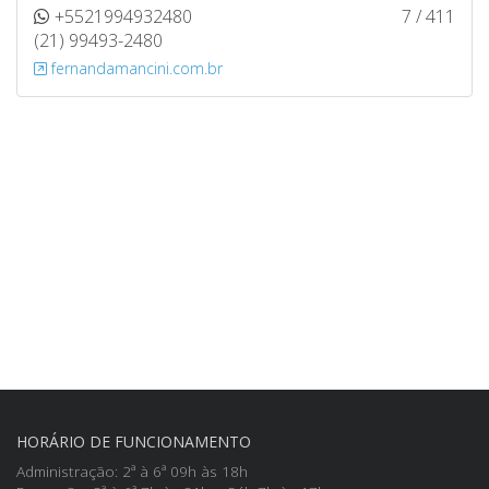
+5521994932480
7 / 411
(21) 99493-2480
fernandamancini.com.br
HORÁRIO DE FUNCIONAMENTO
Administração: 2ª à 6ª 09h às 18h