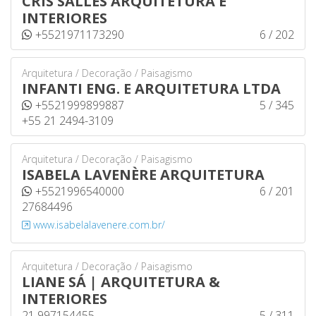
CRIS SALLES ARQUITETURA E
INTERIORES
+5521971173290
6 / 202
Arquitetura / Decoração / Paisagismo
INFANTI ENG. E ARQUITETURA LTDA
+5521999899887
5 / 345
+55 21 2494-3109
Arquitetura / Decoração / Paisagismo
ISABELA LAVENÈRE ARQUITETURA
+5521996540000
6 / 201
27684496
www.isabelalavenere.com.br/
Arquitetura / Decoração / Paisagismo
LIANE SÁ | ARQUITETURA &
INTERIORES
21 997154455
5 / 311