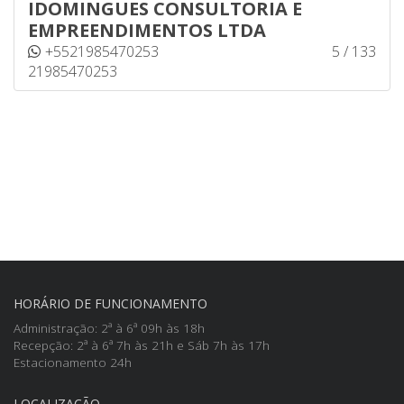
IDOMINGUES CONSULTORIA E
EMPREENDIMENTOS LTDA
+5521985470253
5 / 133
21985470253
HORÁRIO DE FUNCIONAMENTO
Administração: 2ª à 6ª 09h às 18h
Recepção: 2ª à 6ª 7h às 21h e Sáb 7h às 17h
Estacionamento 24h
LOCALIZAÇÃO