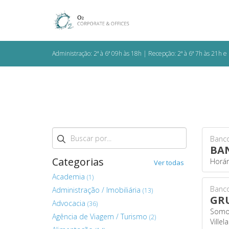
Administração: 2ª à 6ª 09h às 18h | Recepção: 2ª à 6ª 7h às 21h
Buscar
Banc
BAN
Categorias
Horár
Ver todas
Academia
(1)
Banc
Administração / Imobiliária
(13)
GRU
Advocacia
(36)
Somos
Agência de Viagem / Turismo
(2)
Ville