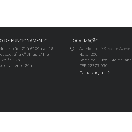
IO DE FUNCIONAMENTO
LOCALIZAÇÃO
inistração: 2ª à 6ª 09h às 18h
Avenida José Silva de Azeve
epção: 2ª à 6ª 7h às 21h e
Neto, 200
 7h às 17h
Barra da Tijuca - Rio de Janei
acionamento 24h
CEP 22775-056
Como chegar