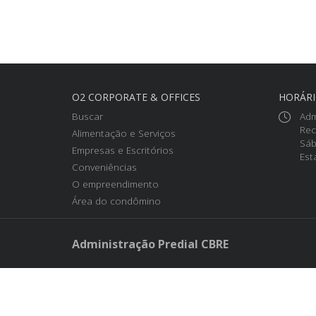
O2 CORPORATE & OFFICES
HORÁR
Buscar
Adm
Rec
Alimentação e Serviços
Sáb
Empresas e Escritórios
Est
Conveniências
O empreendimento
Área do condômino
Administração Predial CBRE