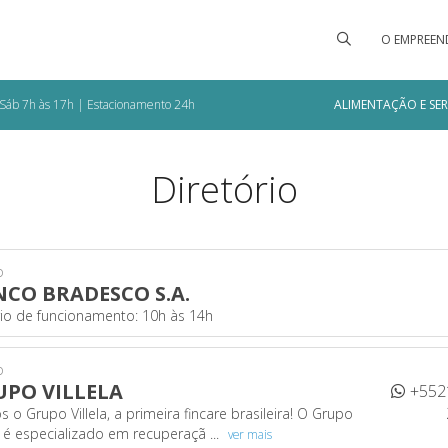
O EMPREEN
 e Sáb 7h às 17h | Estacionamento 24h
ALIMENTAÇÃO E SE
Diretório
o
CO BRADESCO S.A.
io de funcionamento: 10h às 14h
o
PO VILLELA
+552
 o Grupo Villela, a primeira fincare brasileira! O Grupo
la é especializado em recuperaçã ...
ver mais